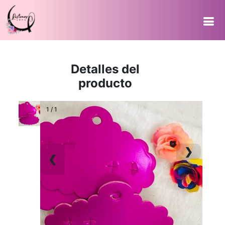
Detalles del
producto
1 / 1
❯
❮