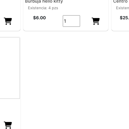
burbuja hello kitty
centro
existencia: 4 pzs
existe
$6.00
$25