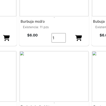
'
burbuja moã‘o
bubuja
existencia: 11 pzs
existe
$6.00
$6.
'