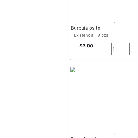
'
burbuja osito
existencia: 19 pzs
$6.00
'