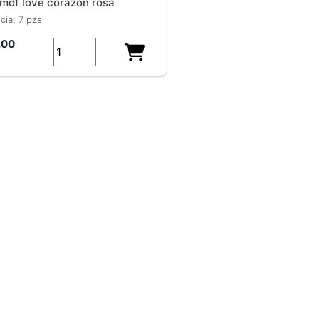
 mdf love corazon rosa
ncia: 7 pzs
.00