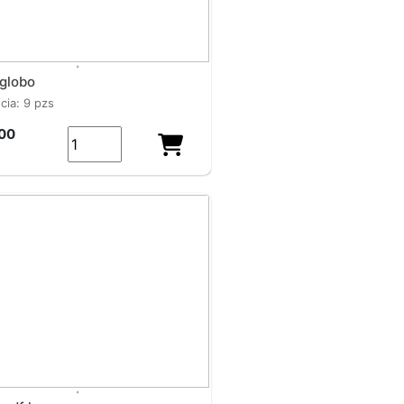
'
 globo
ncia: 9 pzs
00
'